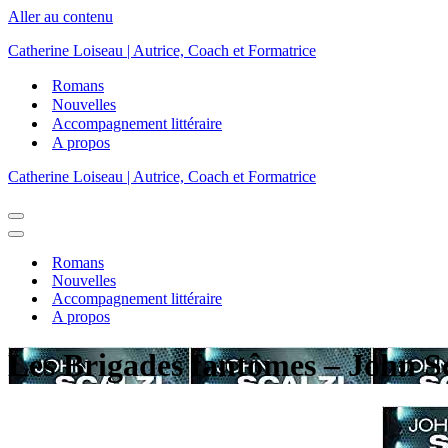
Aller au contenu
Catherine Loiseau | Autrice, Coach et Formatrice
Romans
Nouvelles
Accompagnement littéraire
A propos
Catherine Loiseau | Autrice, Coach et Formatrice
Menu
de
Menu
navigation
de
Romans
navigation
Nouvelles
Accompagnement littéraire
A propos
Les Brigades fantômes – John Sc