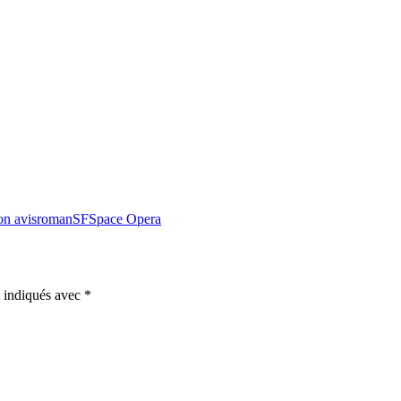
n avis
roman
SF
Space Opera
t indiqués avec
*