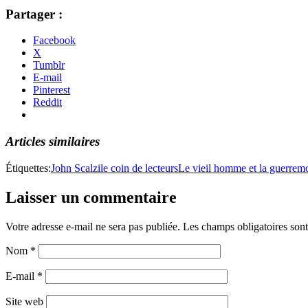
Partager :
Facebook
X
Tumblr
E-mail
Pinterest
Reddit
Articles similaires
Étiquettes:
John Scalzi
le coin de lecteurs
Le vieil homme et la guerre
mo
Laisser un commentaire
Votre adresse e-mail ne sera pas publiée.
Les champs obligatoires son
Nom
*
E-mail
*
Site web