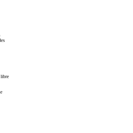
s
des
libre
le