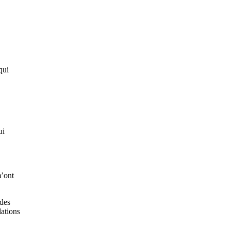
qui
ui
m’ont
ades
lations