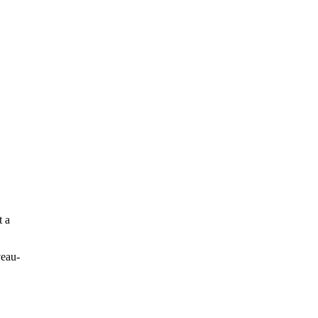
t a
veau-