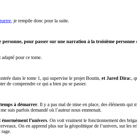
guerre
, je rempile donc pour la suite.
re personne, pour passer sur une narration à la troisième personne
t adapté pour ce tome.
ontrée dans le tome 1, qui supervise le projet Boutin,
et Jared Dira
c, q
nter de comprendre ce qui a bien pu se passer.
de temps à démarrer
. Il y a pas mal de mise en place, des éléments qui 
 je me suis parfois demandé où l’auteur nous emmenait.
it énormément l’univers
. On voit vraiment le fonctionnement des brig
icerveaux. On en apprend plus sur la géopolitique de l’univers, sur les re
t rage.