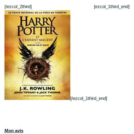
[/ezcol_2third] [ezcol_1third_end]
[/ezcol_1third_end]
Mon avis