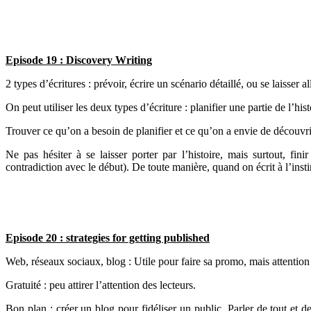
Episode 19 : Discovery Writing
2 types d’écritures : prévoir, écrire un scénario détaillé, ou se laisser all
On peut utiliser les deux types d’écriture : planifier une partie de l’histo
Trouver ce qu’on a besoin de planifier et ce qu’on a envie de découvrir
Ne pas hésiter à se laisser porter par l’histoire, mais surtout, fin
contradiction avec le début). De toute manière, quand on écrit à l’inst
Episode 20 : strategies for getting published
Web, réseaux sociaux, blog : Utile pour faire sa promo, mais attentio
Gratuité : peu attirer l’attention des lecteurs.
Bon plan : créer un blog pour fidéliser un public. Parler de tout et d