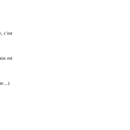
, c’est
ros est
ngue…)