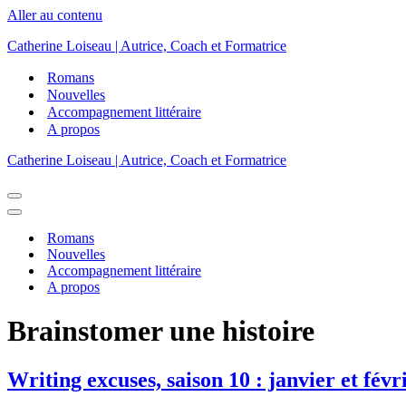
Aller au contenu
Catherine Loiseau | Autrice, Coach et Formatrice
Romans
Nouvelles
Accompagnement littéraire
A propos
Catherine Loiseau | Autrice, Coach et Formatrice
Menu
de
Menu
navigation
de
Romans
navigation
Nouvelles
Accompagnement littéraire
A propos
Brainstomer une histoire
Writing excuses, saison 10 : janvier et févr