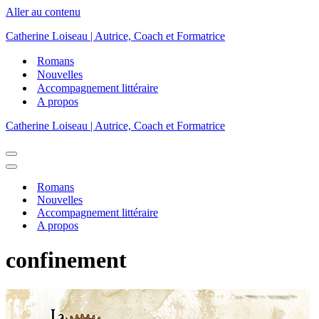
Aller au contenu
Catherine Loiseau | Autrice, Coach et Formatrice
Romans
Nouvelles
Accompagnement littéraire
A propos
Catherine Loiseau | Autrice, Coach et Formatrice
Menu
de
Menu
navigation
de
Romans
navigation
Nouvelles
Accompagnement littéraire
A propos
confinement