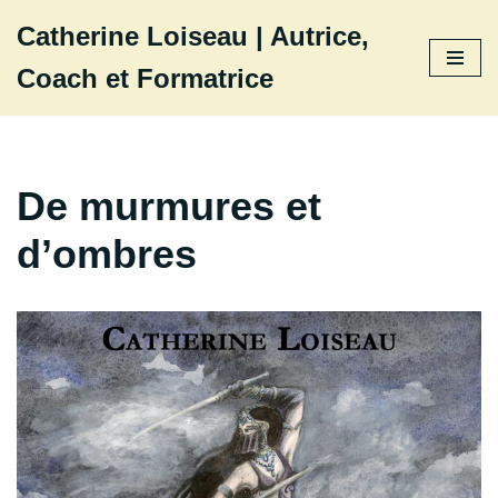
Catherine Loiseau | Autrice,
Aller
Coach et Formatrice
au
contenu
De murmures et
d’ombres