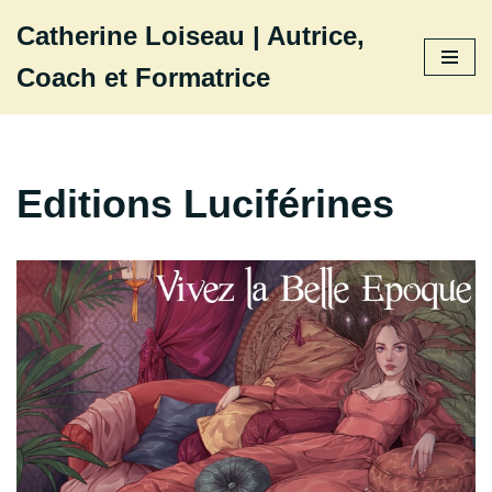
Catherine Loiseau | Autrice,
Aller
Coach et Formatrice
au
contenu
Editions Luciférines