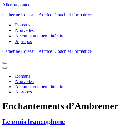
Aller au contenu
Catherine Loiseau | Autrice, Coach et Formatrice
Romans
Nouvelles
Accompagnement littéraire
A propos
Catherine Loiseau | Autrice, Coach et Formatrice
Menu
de
Menu
navigation
de
Romans
navigation
Nouvelles
Accompagnement littéraire
A propos
Enchantements d’Ambremer
Le mois francophone