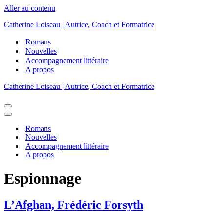
Aller au contenu
Catherine Loiseau | Autrice, Coach et Formatrice
Romans
Nouvelles
Accompagnement littéraire
A propos
Catherine Loiseau | Autrice, Coach et Formatrice
Menu
de
Menu
navigation
de
Romans
navigation
Nouvelles
Accompagnement littéraire
A propos
Espionnage
L’Afghan, Frédéric Forsyth