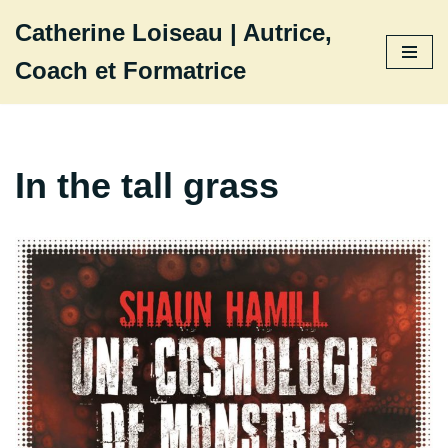
Catherine Loiseau | Autrice,
Aller
Coach et Formatrice
au
contenu
In the tall grass