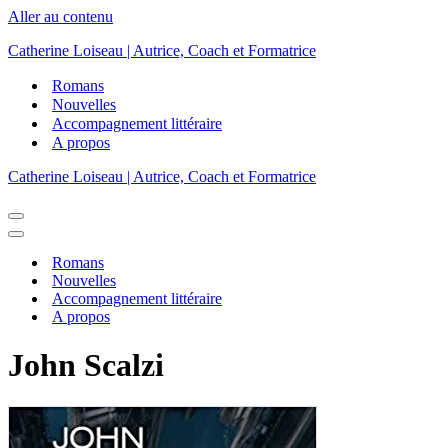
Aller au contenu
Catherine Loiseau | Autrice, Coach et Formatrice
Romans
Nouvelles
Accompagnement littéraire
A propos
Catherine Loiseau | Autrice, Coach et Formatrice
Menu
de
Menu
navigation
de
Romans
navigation
Nouvelles
Accompagnement littéraire
A propos
John Scalzi