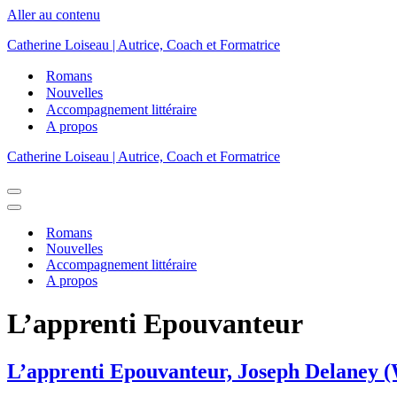
Aller au contenu
Catherine Loiseau | Autrice, Coach et Formatrice
Romans
Nouvelles
Accompagnement littéraire
A propos
Catherine Loiseau | Autrice, Coach et Formatrice
Menu
de
Menu
navigation
de
Romans
navigation
Nouvelles
Accompagnement littéraire
A propos
L’apprenti Epouvanteur
L’apprenti Epouvanteur, Joseph Delaney (