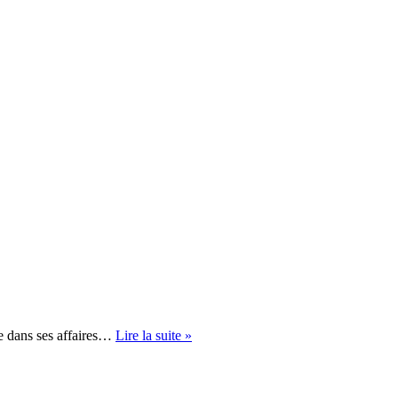
Vert-
re dans ses affaires…
Lire la suite »
de-
Lierre
–