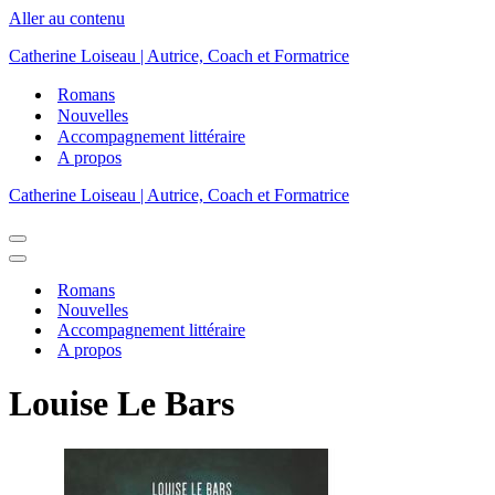
Aller au contenu
Catherine Loiseau | Autrice, Coach et Formatrice
Romans
Nouvelles
Accompagnement littéraire
A propos
Catherine Loiseau | Autrice, Coach et Formatrice
Menu
de
Menu
navigation
de
Romans
navigation
Nouvelles
Accompagnement littéraire
A propos
Louise Le Bars