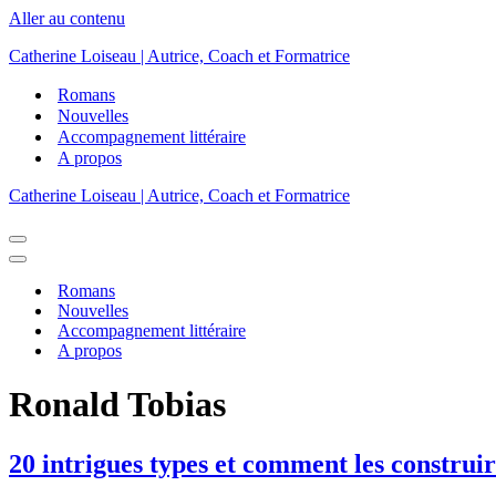
Aller au contenu
Catherine Loiseau | Autrice, Coach et Formatrice
Romans
Nouvelles
Accompagnement littéraire
A propos
Catherine Loiseau | Autrice, Coach et Formatrice
Menu
de
Menu
navigation
de
Romans
navigation
Nouvelles
Accompagnement littéraire
A propos
Ronald Tobias
20 intrigues types et comment les construi