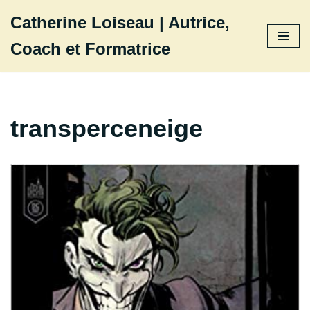
Catherine Loiseau | Autrice,
Aller
Coach et Formatrice
au
contenu
transperceneige